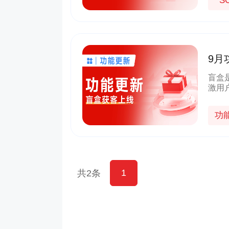
S
9月
获客
盲盒
激用
企业
功
1
共2条