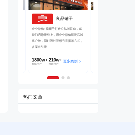
良品铺子
茂业百货
吸引客户转发
企业微信+视频号打造公私域联动，赋
帮助茂业百货搭建了企微+社群+
裂变SCRM
能门店导流线上，用企业微信沉淀私域
的私域运营体系，在客流量较好的
了客户的快速
客户池，同时通过视频号直播等方式，
北店开展私域试点工作，完成私域
多渠道引流
到1的搭建
1800w+
210w+
5w+
2000w+
多案例
更多案例
更多案
私域用户
社群用户
三个月获客
私域连带业绩
热门文章