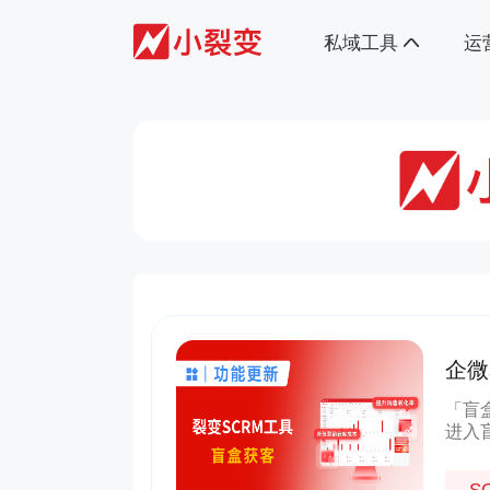
私域工具
运
企微
新用
「盲
进入
烈刺
电商