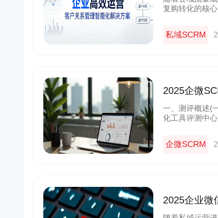
复购转化的核心
体，其功能完整
的效率与增长天
私域SCRM
2
2025企微
证与客观选
一、测评概述(
化工具评测中心
究经验的分析师
成。测评全
企微SCRM
2
2025企业
南，赋能企
随着私域运营进