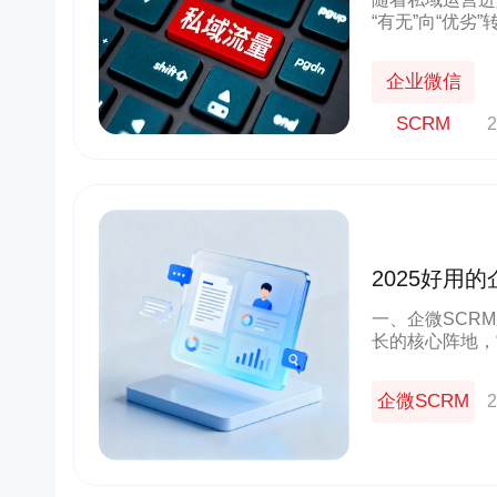
“有无”向“优
境：盲目采购S
有效落地;过度
企业微信
SCRM
2
2025好用
业适配优选
一、企微SCR
长的核心阵地，
营销模式面临获
对SCR
企微SCRM
2