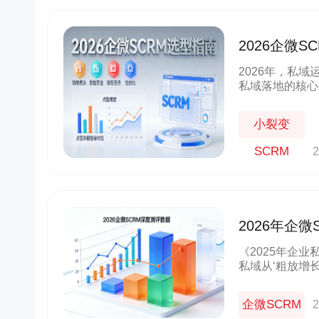
2026企微
货
京东
良品铺子
首选
群+小程序
以“京豆”作为活动奖品，吸引客户转发
企业微信+视频号打造公私域联动，
2026年，私域
较好的华强
海报，邀请朋友进群 通过小裂变SCRM
能门店导流线上，用企业微信沉淀
私域落地的核心
成私域从0
阶梯化的玩法设计，实现了客户的快速
客户池，同时通过视频号直播等方
限。面对市场上
新增
多渠道引流
择？结合微信生
小裂变
10000+
70%+
1800w+
210w+
多案例
更多案例
更多案例
SCRM
2
单场活动引流
客户活跃率
私域用户
社群用户
2026年企
型
《2025年企业
私域从‘粗放增长
值将集中于AI
方向”。
企微SCRM
2