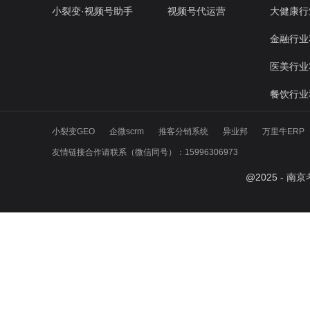
小裂变·视频号助手
视频号代运营
大健康行
金融行业
医美行业
餐饮行业
小裂变GEO
企微scrm
推客分销系统
异业邦
万里牛ERP
友情链接合作请联系（微信同号）：15996306973
@
2025
- 南