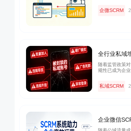
长效营收的核心
体，直接决定着
企微SCRM
2
全行业私域
随着监管政策对
规性已成为企业
客户资产损失甚
体，其合规性设
私域SCRM
2
企业微信S
南：小裂变 
随着公域流量成