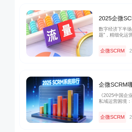
2025企微
域增长利器
数字经济下半场
题”，精细化运
业普遍面临公域
严重、跨平台数
企微SCRM
2
企微SCRM哪
对1陪跑
《2025中国
私域运营困境：
风险暗藏、运营
价比高的企微S
企微SCRM
2