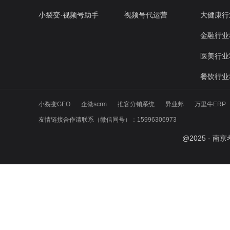
小裂变·视频号助手
视频号代运营
大健康行
金融行业
医美行业
餐饮行业
小裂变GEO
企微scrm
推客分销系统
异业邦
万里牛ERP
友情链接合作请联系（微信同号）：15996306973
@
2025
- 南