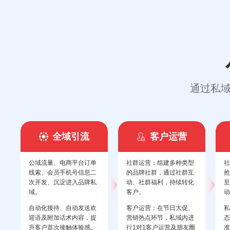
通过私
全域引流
客户运营
公域流量、电商平台订单
社群运营：组建多种类型
社
线索、会员手机号信息二
的品牌社群，通过社群互
抢
次开发、沉淀进入品牌私
动、社群福利，持续转化
至
域。
客户。
动
自动化接待、自动发送欢
客户运营：在节日大促、
私
迎语及附加话术内容，提
营销热点环节，私域内进
态
升客户首次接触体验感。
行1对1客户运营及朋友圈
准