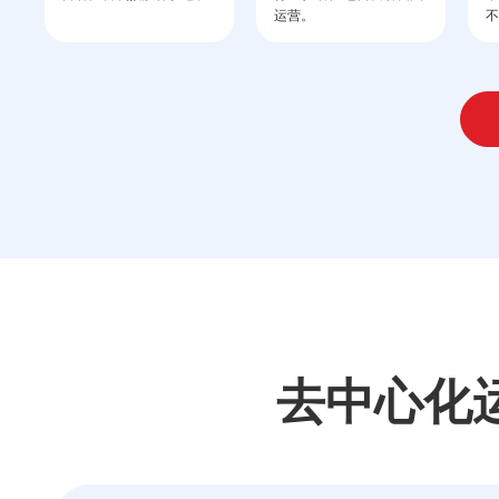
运营。
不
去中心化