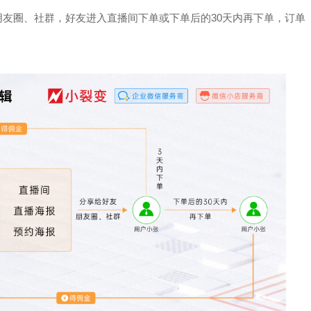
朋友圈、社群，好友进入直播间下单或下单后的30天内再下单，订单
京东
良品铺子
茂业
奖品，吸引客户转发
企业微信+视频号打造公私域联动，赋
帮助茂业百货搭建了企微+
 通过小裂变SCRM
能门店导流线上，用企业微信沉淀私域
的私域运营体系，在客流
，实现了客户的快速
客户池，同时通过视频号直播等方式，
北店开展私域试点工作，完
多渠道引流
到1的搭建
+
1800w+
210w+
5w+
2000w+
更多案例
更多案例
更
跃率
私域用户
社群用户
三个月获客
私域连带业绩