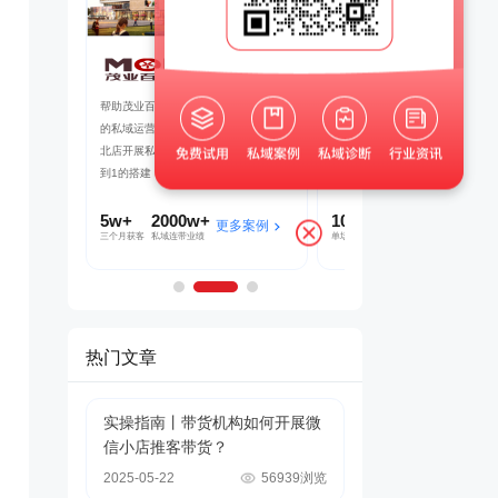
百货
京东
良品铺子
社群+小程序
以“京豆”作为活动奖品，吸引客户转发
企业微信+视频号打造公私域联动
量较好的华强
海报，邀请朋友进群 通过小裂变SCRM
能门店导流线上，用企业微信沉淀
成私域从0
阶梯化的玩法设计，实现了客户的快速
客户池，同时通过视频号直播等方
新增
多渠道引流
10000+
70%+
1800w+
210w+
多案例
更多案例
更多案
单场活动引流
客户活跃率
私域用户
社群用户
热门文章
实操指南丨带货机构如何开展微
信小店推客带货？
2025-05-22
56939浏览