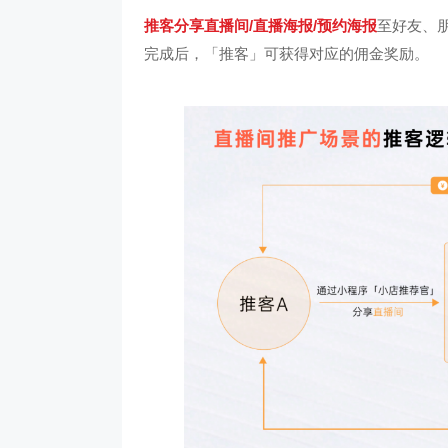
推客
分享直播间/直播海报/预约海报
至好友、
完成后，「推客」可获得对应的佣金奖励。
良品铺子
茂业百货
视频号打造公私域联动，赋
帮助茂业百货搭建了企微+社群+小程序
以“京豆”作为活动
线上，用企业微信沉淀私域
的私域运营体系，在客流量较好的华强
海报，邀请朋友进群
时通过视频号直播等方式，
北店开展私域试点工作，完成私域从0
阶梯化的玩法设计
到1的搭建
新增
210w+
5w+
2000w+
10000+
70%
更多案例
更多案例
社群用户
三个月获客
私域连带业绩
单场活动引流
客户活