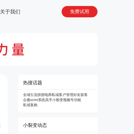
关于我们
免费试用
热搜话题
全域引流
拼团
电商私域
客户管理
好友获客
企微scrm系统
高手
小裂变
视频号功能
私域复购
近
小裂变动态