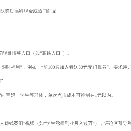
团队奖励高额现金或热门商品
。
置醒目招募入口（如“赚钱入口”）。
+限时福利”，例如：“前100名加入者送50元无门槛券”。要求用
群
定向宝妈、学生等群体，单次点击成本可控制在
1元以内。
素人赚钱案例”视频（如“学生党靠副业月入过万”），评论区引导