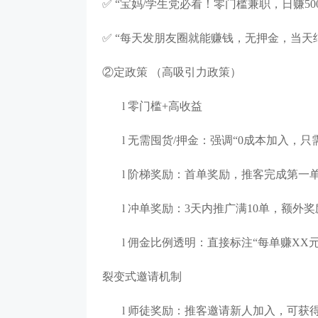
✅ “宝妈/学生党必看！零门槛兼职，日赚500
✅ “每天发朋友圈就能赚钱，无押金，当天
②定政策 （高吸引力政策）
l
零门槛
+高收益
l
无需囤货
/押金：强调“0成本加入，
l
阶梯奖励：首单奖励
，
推客完成第一
l
冲单奖励：
3天内推广满10单，额外奖励
l
佣金比例透明：直接标注
“每单赚XX
裂变式邀请机制
l
师徒奖励：推客邀请新人加入，可获