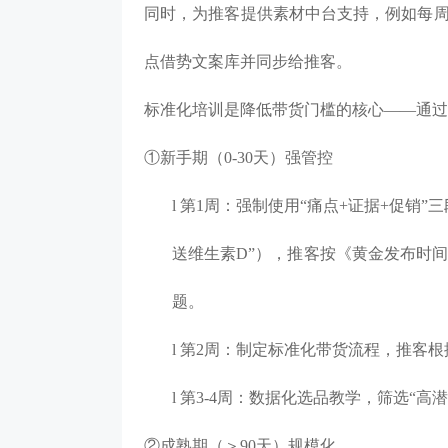
同时，为推客提供素材中台支持，例如每
点借势文案库并同步给推客。
标准化培训是降低带货门槛的核心
——通过
①新手期（0-30天）强管控
l
第
1周：强制使用“痛点+证据+促销”
送维生素D”），推客按《黄金发布时间
题。
l
第
2周：制定标准化带货流程，推客
l
第
3-4周：数据化选品教学，筛选“高
②成熟期（＞90天）规模化