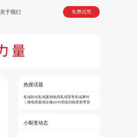
关于我们
免费试用
热搜话题
私域转化
私域案例
电商私域
零售私域
事件
丨微
电商案例
企微scrm系统
功能更新
带货
小裂变动态