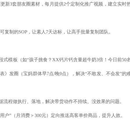
周更新
3套朋友圈素材，每月提供2个定制化推广视频，建立实时
可复制的SOP，让素人7天达标，让高手批量复制团队。
三段式模板（如“孩子挑食？XX钙片钙含量超牛奶3倍！今日前50
表》发圈（宝妈群体早7点/晚9点），解决“不敢发、不会发”的
根据流程做执行、落地，解决带货动作不持续、没效果的问题。
潜用户”（月消费＞300元）定向推送高客单价商品，提升人效。