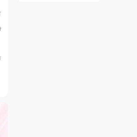
可
粉
首