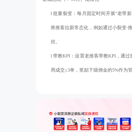
l
批量裂变：每月固定时间开展
“老带
将推客拉新常态化，例如通过小裂变·
丝。
l
带教
KPI：设置老推客带教KPI，
周成交≥3单，奖励下级佣金的5%作为