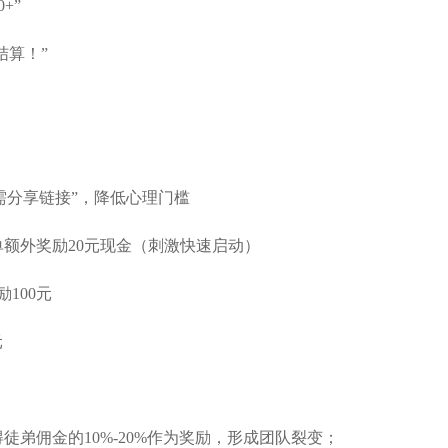
+”
结算！”
只需分享链接”，降低心理门槛
单额外奖励
20元现金（刺激快速启动）
100元
元
得徒弟佣金的
10%-20%作为奖励，形成团队裂变
；