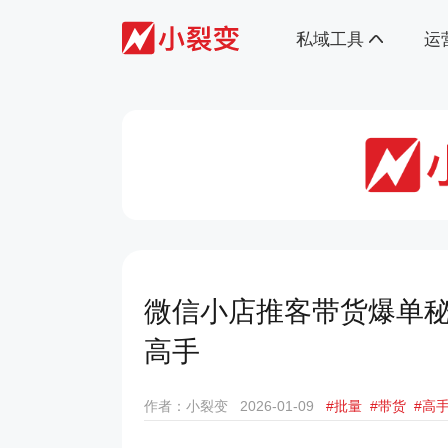
私域工具
运
微信小店推客带货爆单秘
高手
作者：小裂变
2026-01-09
#批量
#带货
#高