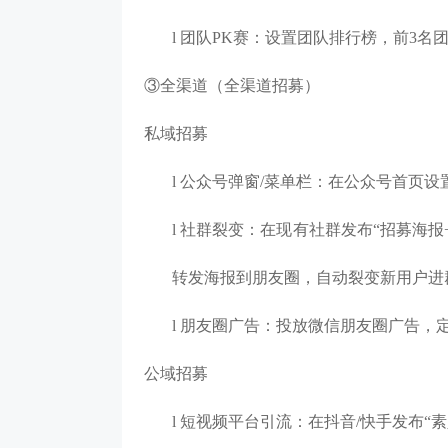
l
团队
PK赛：设置团队排行榜，前3名
③全渠道（全渠道招募）
私域招募
l
公众号弹窗
/菜单栏：在公众号首页设
l
社群裂变：在现有社群发布
“招募海报
转发海报到朋友圈，自动裂变新用户进
l
朋友圈广告：投放微信朋友圈广告，
公域招募
l
短视频平台引流：在抖音
/快手发布“