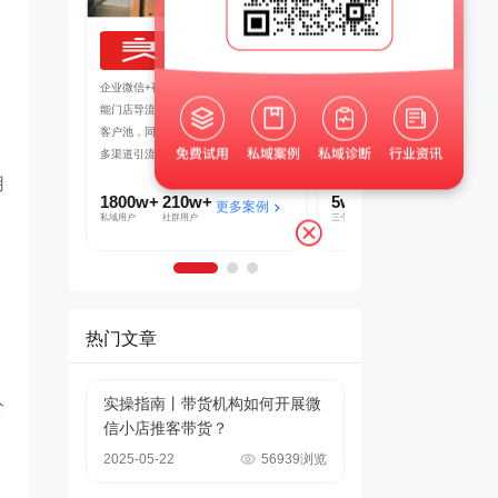
良品铺子
茂业百货
吸引客户转发
企业微信+视频号打造公私域联动，赋
帮助茂业百货搭建了企微+社群+
裂变SCRM
能门店导流线上，用企业微信沉淀私域
的私域运营体系，在客流量较好的
了客户的快速
客户池，同时通过视频号直播等方式，
北店开展私域试点工作，完成私域
多渠道引流
到1的搭建
用
1800w+
210w+
5w+
2000w+
多案例
更多案例
更多案
私域用户
社群用户
三个月获客
私域连带业绩
热门文章
实操指南丨带货机构如何开展微
分
信小店推客带货？
2025-05-22
56939浏览