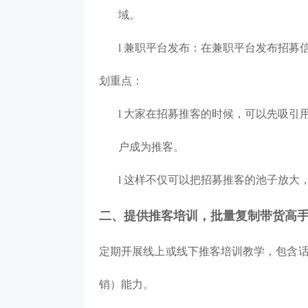
域。
茂业百货
京东
l
兼职平台发布：在
兼职
平台发布招募
货搭建了企微+社群+小程序
以“京豆”作为活动奖品，吸引客户转发
企业微信+视频号
体系，在客流量较好的华强
海报，邀请朋友进群 通过小裂变SCRM
能门店导流线上，
划重点：
域试点工作，完成私域从0
阶梯化的玩法设计，实现了客户的快速
客户池，同时通过
新增
多渠道引流
l
大家在招募推客的时候，可以先吸引
2000w+
10000+
70%+
1800w+
210
更多案例
更多案例
域连带业绩
单场活动引流
客户活跃率
私域用户
社群用
户成为推客。
l
这样不仅可以把招募推客的池子放大
二、提供推客培训，批量复制带货高
定期开展线上或线下推客培训教学，包含
销）能力。