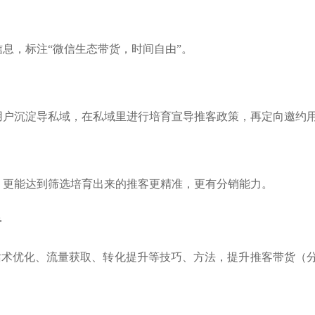
良品铺子
茂业百货
京东
信息，标注
“微信生态带货，时间自由”。
打造公私域联动，赋
帮助茂业百货搭建了企微+社群+小程序
以“京豆”作为活动奖品，
用企业微信沉淀私域
的私域运营体系，在客流量较好的华强
海报，邀请朋友进群 通过小
视频号直播等方式，
北店开展私域试点工作，完成私域从0
阶梯化的玩法设计，实现
到1的搭建
新增
用户沉淀导私域，在私域里进行培育宣导推客政策，再定向邀约
w+
5w+
2000w+
10000+
70%+
更多案例
更多案例
更
户
三个月获客
私域连带业绩
单场活动引流
客户活跃率
，更能达到筛选培育出来的推客更精准，更有分销能力。
手
话术优化、流量获取、转化提升等技巧、方法，提升推客带货（