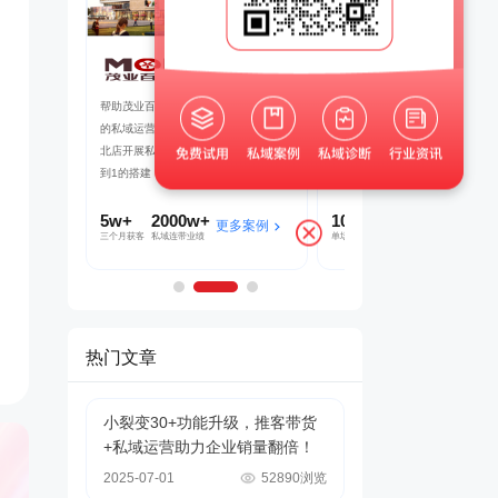
铺子
茂业百货
京东
域联动，赋
帮助茂业百货搭建了企微+社群+小程序
以“京豆”作为活动奖品，吸引客户
微信沉淀私域
的私域运营体系，在客流量较好的华强
海报，邀请朋友进群 通过小裂变S
直播等方式，
北店开展私域试点工作，完成私域从0
阶梯化的玩法设计，实现了客户的
到1的搭建
新增
5w+
2000w+
10000+
70%+
多案例
更多案例
更多案
三个月获客
私域连带业绩
单场活动引流
客户活跃率
热门文章
小裂变30+功能升级，推客带货
+私域运营助力企业销量翻倍！
2025-07-01
52890浏览