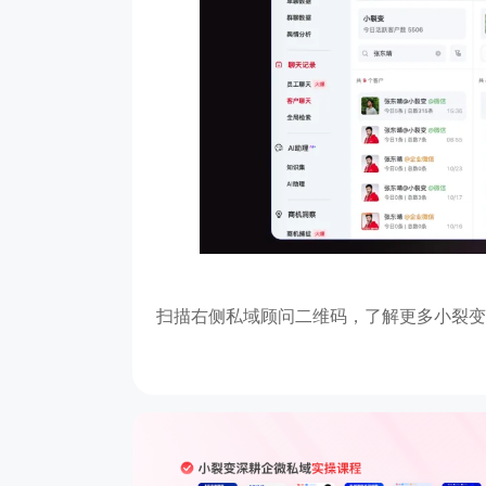
良品铺子
企业微信+视频号打造公私域联动，赋
帮助茂业百货搭建了
能门店导流线上，用企业微信沉淀私域
的私域运营体系，
客户池，同时通过视频号直播等方式，
北店开展私域试点
多渠道引流
到1的搭建
1800w+
210w+
5w+
2000
更多案例
私域用户
社群用户
三个月获客
私域连带业
扫描右侧私域顾问二维码，了解更多小裂变