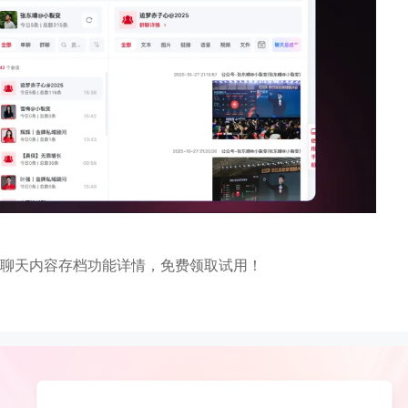
茂业百货
京东
良品
企微+社群+小程序
以“京豆”作为活动奖品，吸引客户转发
企业微信+视频号打造公私
在客流量较好的华强
海报，邀请朋友进群 通过小裂变SCRM
能门店导流线上，用企业
工作，完成私域从0
阶梯化的玩法设计，实现了客户的快速
客户池，同时通过视频号
新增
多渠道引流
w+
10000+
70%+
1800w+
210w+
更多案例
更多案例
更
绩
单场活动引流
客户活跃率
私域用户
社群用户
聊天内容存档功能详情，免费领取试用！