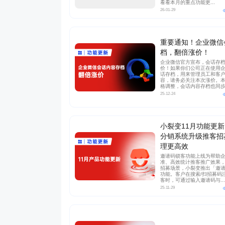
看看本月的重点功能更...
26-01-29
重要通知！企业微信
档，翻倍涨价！
企业微信官方宣布，会话存
价！如果你们公司正在使用
话存档，用来管理员工和客
容，请务必关注本次涨价。
格调整，会话内容存档也同步.
25-12-24
小裂变11月功能更
分销系统升级推客招
理更高效
邀请码锁客功能上线为帮助
准、高效统计推客推广效果
招募场景，小裂变推出「邀
功能。客户在搜索/扫招募码
客时，可通过输入邀请码与...
25-11-29