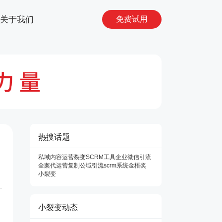
关于我们
免费试用
热搜话题
私域内容运营
裂变SCRM工具
企业微信
引流
全案代运营
复制
公域引流
scrm系统
金梧奖
小裂变
小裂变动态