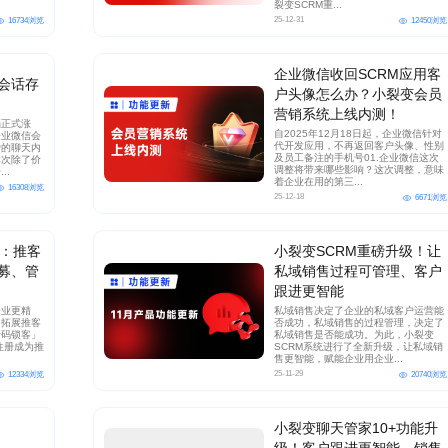
裂变SCRM重...
25-12-31
16734浏览
12450浏览
企业微信收回SCRM应用客
会话存
户头像怎么办？小裂变会员
营销系统上线内测！
档正式涨
自2025年12月18日起，企业微信针对
企业微信会
代开发应用，不再返回客户头像、性别
户的聊天内
及员工备注的手机号01.企业微信这次
本次除了价
调整将带来哪些影响？这次调整，意味
..
着企业在用的第三...
16308浏览
25-12-18
6671浏览
新：推客
小裂变SCRM重磅升级！让
募、管
私域销售过程可管理、客户
跟进更智能
企业更精
私域销售决定了企业的私域客户运营能
，拓展推客
否成功，私域销售的过程管理，决定了
请码锁客」
私域销售是否能成功。为此，小裂变
注册成为推
SCRM系统进行了全新升级，让私域销
售更智能，赋能企业用企业...
25-11-29
12334浏览
20740浏览
小裂变聊天管家10+功能升