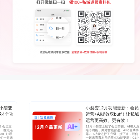
小裂变
小裂变12月功能更新：会员
这4个功
运营+AI提效双buff！让私域
运营更高效、更有效！
！会员直
12月小裂变上线了会员营销、AI聊天总
码、区域活
结等功能，并对智能雷达、AI销售助手
30+好用
等20+功能进行了升级。接下来，我们
我们一起来
一起来看看本月的重点功能更新！01小